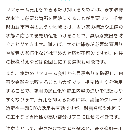
考え方
リフォーム費用をできるだけ抑えるためには、まず改修
耐震補強や断熱リフォームで安心を長く維
が本当に必要な箇所を明確にすることが重要です。千葉
持
県山武市市場のような地域では、古い家の構造や設備の
状態に応じて優先順位をつけることで、無駄な支出を防
古い家のリフォームで活かすべき素材と技
ぐことができます。例えば、すぐに補修が必要な雨漏り
術
や配管の老朽化などは早めの対応が不可欠ですが、内装
長持ちするリフォームのための定期的な点
の模様替えなどは後回しにする選択も可能です。
検の重要性
省エネリフォームで実現する快適な住環境
また、複数のリフォーム会社から見積もりを取得し、内
容や金額を比較することも大切です。相見積もりを活用
水回りリフォームで暮らしやすさを高める
することで、費用の適正化や施工内容の違いを把握しや
方法
すくなります。費用を抑えるためには、設備のグレード
山武市市場でリフォーム補助金を活用した実例
選定や一部DIYの活用も有効ですが、耐震補強や水回り
紹介
の工事など専門性が高い部分はプロに任せるべきです。
リフォーム補助金の最新制度と申請ポイン
注意点として、安さだけで業者を選ぶと、後々追加費用
ト