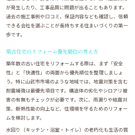
が発生したり、工事品質に問題が出ることもあります。
山武市外壁塗装助成金の活用事例を紹介
過去の施工事例や口コミ、保証内容なども確認し、信頼
リフォーム会社が教える補助金利用の注意
できる会社を選ぶことが長持ちする住まいづくりの第一
点
歩です。
補助金とリフォーム費用のバランスの取り
方
築古住宅のリフォーム優先順位の考え方
エアコン補助金を活かした快適リフォーム
築年数の古い住宅をリフォームする際は、まず「安全
事例
性」と「快適性」の両面から優先順位を整理しましょ
耐震性や断熱に強いリフォームの着眼点を解説
う。特に山武市市場のような地域では、地震対策を含む
耐震リフォームで古い家の不安を解消する
耐震補強は最優先項目です。構造体の劣化やシロアリ被
方法
害の有無もチェックが必要です。次に、雨漏りや結露対
断熱リフォームで省エネと快適性を両立さ
策、断熱性能の向上など、住環境を守るためのリフォー
せる
ムを検討します。
山武市の耐震補助金を活用したリフォーム
水回り（キッチン・浴室・トイレ）の老朽化も生活の質
実例