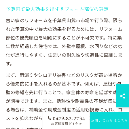
予算内で最大効果を出すリフォーム部位の選定
古い家のリフォームを千葉県山武市市場で行う際、限ら
れた予算の中で最大の効果を得るためには、リフォーム
部位の優先順位を明確にすることが不可欠です。特に築
年数が経過した住宅では、外壁や屋根、水回りなどの劣
化が進行しやすく、住まいの耐久性や快適性に直結しま
す。
まず、雨漏りやシロアリ被害などのリスクが高い場所か
ら優先的に手を入れるのが基本です。例えば、屋根や外
壁の修繕を先に行うことで、家全体の寿命を延ばす効果
が期待できます。また、断熱性や耐震性の不足が気にな
る場合は、補助金や助成金制度の活用も視野に入れ、コ
0479-82-2734
ストを抑えながら必要なリフォームを実現しましょう。
お問い合わせはこちら
お客様専用ダイヤル