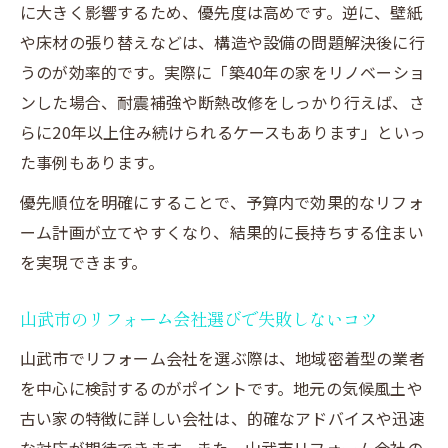
に大きく影響するため、優先度は高めです。逆に、壁紙
外壁や屋根の劣化対策と長寿命化リフォー
や床材の張り替えなどは、構造や設備の問題解決後に行
ム
うのが効率的です。実際に「築40年の家をリノベーショ
断熱材の選び方と施工で失敗しないポイン
ンした場合、耐震補強や断熱改修をしっかり行えば、さ
ト
らに20年以上住み続けられるケースもあります」といっ
限られた費用で優先すべきリフォーム箇所の選
た事例もあります。
び方
優先順位を明確にすることで、予算内で効果的なリフォ
予算内で最大効果を出すリフォーム部位の
ーム計画が立てやすくなり、結果的に長持ちする住まい
選定
を実現できます。
500万円でできるリフォームの現実的な範
囲
山武市のリフォーム会社選びで失敗しないコツ
400万円で優先すべきリフォーム箇所を解
山武市でリフォーム会社を選ぶ際は、地域密着型の業者
説
を中心に検討するのがポイントです。地元の気候風土や
築年数と家族構成で変わるリフォームの選
古い家の特徴に詳しい会社は、的確なアドバイスや迅速
択