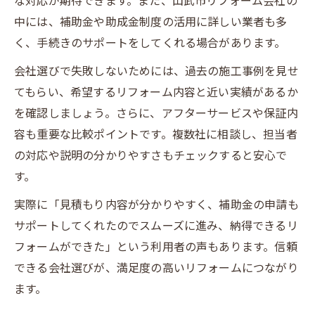
な対応が期待できます。また、山武市リフォーム会社の
中には、補助金や助成金制度の活用に詳しい業者も多
水回りと屋根外壁、どちらを優先すべきか
く、手続きのサポートをしてくれる場合があります。
補助金申請の流れとリフォーム成功の秘訣まと
め
会社選びで失敗しないためには、過去の施工事例を見せ
てもらい、希望するリフォーム内容と近い実績があるか
リフォーム補助金申請の基本的な手順を解
を確認しましょう。さらに、アフターサービスや保証内
説
容も重要な比較ポイントです。複数社に相談し、担当者
見積もり取得から申請までのスムーズな流
の対応や説明の分かりやすさもチェックすると安心で
れ
す。
補助金の審査で落とされないためのポイン
ト
実際に「見積もり内容が分かりやすく、補助金の申請も
サポートしてくれたのでスムーズに進み、納得できるリ
事前準備とリフォーム計画で失敗を防ぐ方
フォームができた」という利用者の声もあります。信頼
法
できる会社選びが、満足度の高いリフォームにつながり
制度変更に強いリフォーム情報収集のコツ
ます。