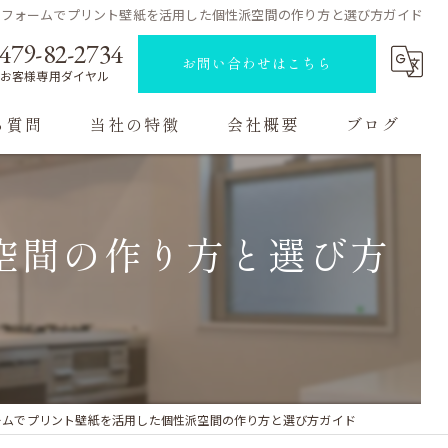
リフォームでプリント壁紙を活用した個性派空間の作り方と選び方ガイド
479-82-2734
お問い合わせはこちら
お客様専用ダイヤル
る質問
当社の特徴
会社概要
ブログ
ハウスクリーニング
コラム
空間の作り方と選び方
原状回復
内装工事
リノベーション
マンション
ームでプリント壁紙を活用した個性派空間の作り方と選び方ガイド