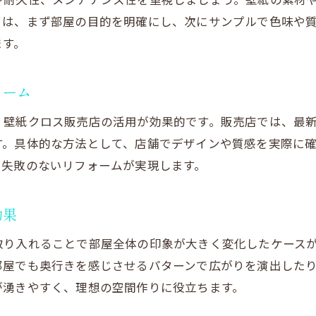
壁紙クロス販売店で得るリフォーム最新情報
ては、まず部屋の目的を明確にし、次にサンプルで色味や
リフォーム成功の鍵はプリント壁紙の活用
ます。
デザイン性重視ならリフォームにプリント壁紙を
リフォームで映えるプリント壁紙の選び方
ォーム
壁紙印刷によるデザイン性の高い空間演出
、壁紙クロス販売店の活用が効果的です。販売店では、最
オーダー壁紙が叶えるリフォームの新定番
す。具体的な方法として、店舗でデザインや質感を実際に
リフォーム人気のプリント壁紙トレンド紹介
、失敗のないリフォームが実現します。
壁紙クロス販売店で探す個性派デザイン
リフォームで注目したいプリント壁紙の魅力
効果
自宅に個性を与えるリフォームアイデア集
取り入れることで部屋全体の印象が大きく変化したケース
リフォームで個性的なプリント壁紙を選ぶ方法
部屋でも奥行きを感じさせるパターンで広がりを演出した
壁紙印刷アイデアで差がつく自宅空間
が湧きやすく、理想の空間作りに役立ちます。
オーダー壁紙を活用した簡単リフォーム術