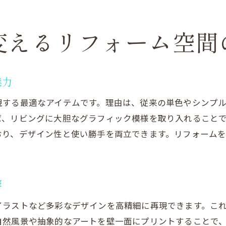
リフォームの壁紙選びで重視したいポイント
壁紙クロス販売店で見つける個性派アイデア
変えるリフォーム空間
リフォーム体験談から学ぶプリント壁紙活用法
プリント壁紙リフォームの施工と失敗しないコツ
魅力
リフォーム前に知るべきプリント壁紙施工の流れ
壁紙印刷リフォームで失敗しないための注意点
現する最適なアイテムです。理由は、従来の単色やシンプ
ば、リビングに大胆なグラフィック模様を取り入れること
オーダー壁紙施工のポイントとリフォーム事例
おり、デザイン性と使い勝手を両立できます。リフォーム
リフォームで役立つ壁紙選びのプロのコツ
壁紙クロス販売店が教える施工サポート情報
リフォーム後も長持ちするプリント壁紙の秘訣
響
理想の空間作りに役立つプリントリフォーム総まとめ
イラストなど多彩なデザインを高精細に再現できます。こ
リフォームとプリント壁紙で叶う理想の空間
自然風景や抽象的なアートを壁一面にプリントすることで
壁紙印刷の活用法まとめと実践ポイント