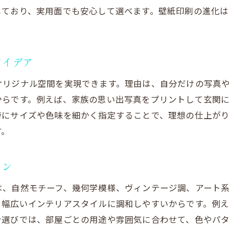
しており、実用面でも安心して選べます。壁紙印刷の進化
オーダー壁紙リフォームの総合的なメリット
リフォーム経験者の声に学ぶプリント壁紙活用
壁紙クロス販売店で得るプリントリフォーム情報
アイデア
リフォームで変わる空間作りの新常識
オリジナル空間を実現できます。理由は、自分だけの写真
からです。例えば、家族の思い出写真をプリントして玄関
時にサイズや色味を細かく指定することで、理想の仕上が
す。
イン
は、自然モチーフ、幾何学模様、ヴィンテージ調、アート
、幅広いインテリアスタイルに調和しやすいからです。例
ン選びでは、部屋ごとの用途や雰囲気に合わせて、色やパ