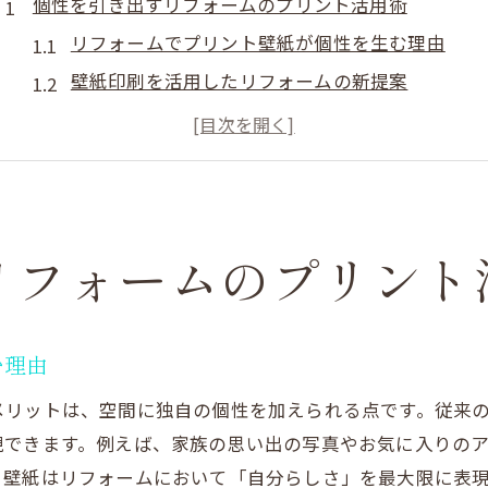
個性を引き出すリフォームのプリント活用術
リフォームでプリント壁紙が個性を生む理由
壁紙印刷を活用したリフォームの新提案
オーダー壁紙が叶える理想の空間作り
リフォーム時に押さえたい壁紙選びのコツ
壁紙クロス販売店で選ぶプリントリフォーム
リフォーム事例で見るプリント壁紙の効果
リフォームのプリント
プリント壁紙が変えるリフォーム空間の魅力
リフォームで実感するプリント壁紙の魅力
壁紙印刷の進化が空間演出に与える影響
む理由
オーダー壁紙活用で広がるリフォームアイデア
メリットは、空間に独自の個性を加えられる点です。従来
リフォームで人気のプリント壁紙デザイン
現できます。例えば、家族の思い出の写真やお気に入りの
壁紙クロス販売店が提案する最新リフォーム
ト壁紙はリフォームにおいて「自分らしさ」を最大限に表