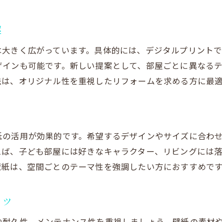
リフォーム空間を変えるプリント壁紙の実例
リフォームで叶うオリジナル壁紙の選び方
案
リフォームに最適なオーダー壁紙選びのポイント
は大きく広がっています。具体的には、デジタルプリント
プリント壁紙で実現するオリジナリティの追求
ザインも可能です。新しい提案として、部屋ごとに異なる
壁紙印刷サービス比較で賢くリフォーム
法は、オリジナル性を重視したリフォームを求める方に最
リフォーム経験者が語る壁紙選びのコツ
壁紙クロス販売店で見つける理想のプリント
リフォームで失敗しないプリント壁紙の選定
紙の活用が効果的です。希望するデザインやサイズに合わ
壁紙プリントを取り入れるリフォームのポイント
えば、子ども部屋には好きなキャラクター、リビングには
リフォームにプリント壁紙を選ぶ動機とメリット
壁紙は、空間ごとのテーマ性を強調したい方におすすめで
壁紙印刷の種類とリフォームへの活かし方
オーダー壁紙で差がつくリフォーム空間
コツ
リフォーム費用を抑える壁紙プリント活用術
や耐久性、メンテナンス性を重視しましょう。壁紙の素材