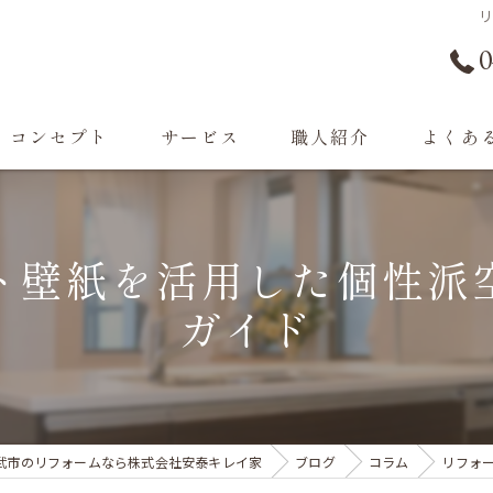
0
コンセプト
サービス
職人紹介
よくあ
遺品整理・不用品回収
ト壁紙を活用した個性派
お家のお困りごと
ガイド
外構工事
施工事例・お客様の声
武市のリフォームなら株式会社安泰キレイ家
ブログ
コラム
リフォ