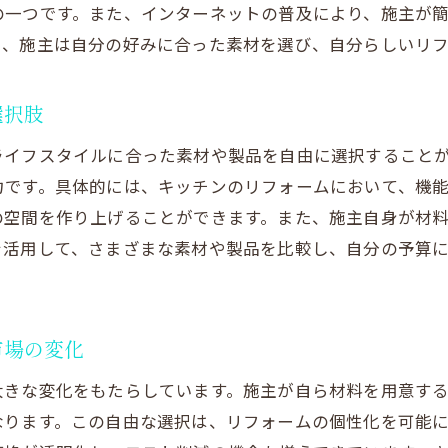
の一つです。また、インターネットの普及により、施主が
施主支給で実現するユニークなスタイル
り、施主は自分の好みに合った素材を選び、自分らしいリ
個性を引き出す施主支給の進め方
意点を押さえて成功する施主支給リフォームの実践方法
選択肢
施主支給における注意点とその対策
ライフスタイルに合った素材や製品を自由に選択すること
成功するためのリフォーム計画の立て方
力です。具体的には、キッチンのリフォームにおいて、機
施主支給の際に考慮すべき法律と規制
の空間を作り上げることができます。また、施主自身が材
業者選びにおけるポイントと注意点
を活用して、さまざまな素材や製品を比較し、自分の予算
施主支給でトラブルを避けるための方法
成功事例から学ぶ施主支給リフォーム
主支給で理想のキッチンを実現するステップバイステップ
市場の変化
理想のキッチン設計を描くための第一歩
大きな変化をもたらしています。施主が自ら材料を用意す
施主支給で選ぶべきキッチン素材の選択肢
なります。この自由な選択は、リフォームの個性化を可能
プロが教える使いやすいキッチンのデザイン