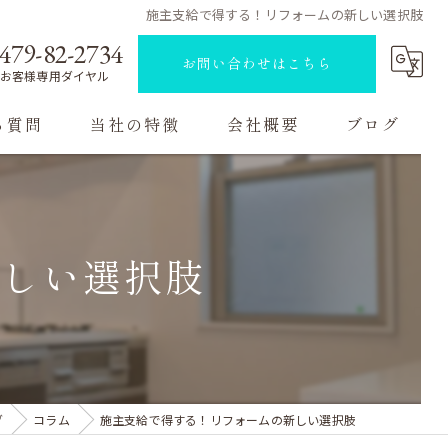
施主支給で得する！リフォームの新しい選択肢
479-82-2734
お問い合わせはこちら
お客様専用ダイヤル
る質問
当社の特徴
会社概要
ブログ
ハウスクリーニング
コラム
原状回復
新しい選択肢
内装工事
リノベーション
マンション
グ
コラム
施主支給で得する！リフォームの新しい選択肢