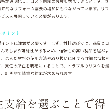
価格が透明化し、コスト削減の機会も増えてきています。
コストを抑えて理想のキッチンを実現する方法
将来的なリフォーム需要の増加にもつながっています。リ
施主支給で叶えるキッチンのカスタマイズ
ービスを展開していく必要があります。
キッチンリフォームの成功を導くチェックリスト
フォームで施主支給を選んだ方が知るべきメリットとデメ
のポイント
施主支給のメリットを最大限に活用する方法
ポイントに注意が必要です。まず、材料選びでは、品質と
デメリットを理解し賢く対処するための知識
さんでしまう可能性があるため、信頼性の高い製品を選ぶ
施主支給で達成できるリフォームの目標
て、選んだ材料の使用方法や取り扱いに関する詳細な情報
び、責任の所在を明確にすることで、トラブルのリスクを
実際のリフォーム経験者が語る施主支給の実情
り、計画的で慎重な対応が求められます。
施主支給で避けるべき失敗とその解決策
メリットを生かしてデメリットをカバーする戦略
主支給を活用したリフォーム体験談で見る成功の秘密
成功事例に学ぶ施主支給の魅力
主支給を選ぶことで得
施主支給で大満足だったリフォーム体験