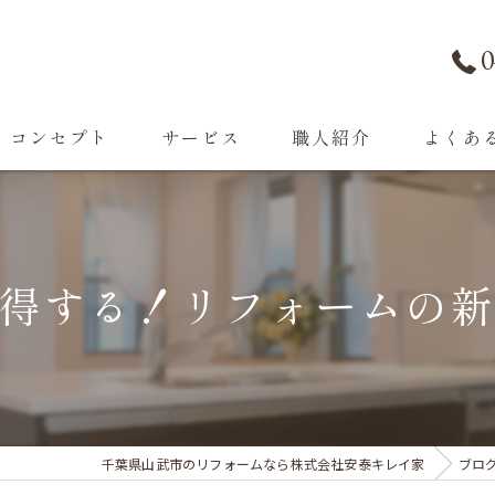
0
コンセプト
サービス
職人紹介
よくあ
遺品整理・不用品回収
お家のお困りごと
得する！リフォームの
外構工事
施工事例・お客様の声
千葉県山武市のリフォームなら株式会社安泰キレイ家
ブロ