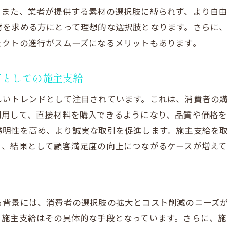
コスト削減を実現するための計画的な施主支給
。また、業者が提供する素材の選択肢に縛られず、より自
想の素材を自分で選ぶ施主支給リフォームの魅力とは
材を求める方にとって理想的な選択肢となります。さらに
理想の空間を実現するための素材選びの自由度
ェクトの進行がスムーズになるメリットもあります。
施主支給で叶える個性的なインテリアデザイン
素材選びが持つ空間の雰囲気を左右する力
ドとしての施主支給
施主自らが選ぶことで実現するオリジナリティ
しいトレンドとして注目されています。これは、消費者の
素材に対するこだわりを形にする方法
利用して、直接材料を購入できるようになり、品質や価格
施主支給が可能にする素材選定の楽しみ
透明性を高め、より誠実な取引を促進します。施主支給を
り、結果として顧客満足度の向上につながるケースが増えて
主支給がもたらす個性的な空間作りのポイント
個性的なデザインを実現するためのヒント
既製品に頼らない空間作りのアイディア集
施主支給で変わる室内デザインの可能性
る背景には、消費者の選択肢の拡大とコスト削減のニーズ
、施主支給はその具体的な手段となっています。さらに、
空間にオリジナリティを加える工夫