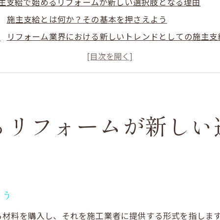
主支給で始めるリフォームが新しい選択肢となる理由
施主支給とは何か？その基本を押さえよう
リフォーム業界における新しいトレンドとしての施主支
施主支給が広がる背景とその理由
施主支給を選ぶことで得られる自由と選択肢
施主支給の普及がもたらすリフォーム市場の変化
リフォームの成功を左右する施主支給のポイント
るリフォームが新しい
フォームで施主支給を選ぶことで得られるコスト削減の秘
材料費の透明化でリフォーム費用を抑える
施主支給によるコスト管理の重要性
安価で高品質な材料を見つける方法
専門家が教える賢い材料選びのテクニック
よう
施主支給で生まれるリフォームの資金繰り改善
ら材料を購入し、それを施工業者に提供する形式を指しま